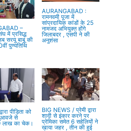
AURANGABAD :
रामनवमी पूजा में
सांप्रदायिक कांडों के 25
ABAD –
नामजद अभियुक्त होंगे
घ में प्रसिद्ध
जिलाबदर , एसपी ने की
हब सरयु बाबू की
अनुशंसा
वीं पुण्यतिथि
BIG NEWS / प्रेमी द्वारा
वारा पीड़िता को
शादी से इंकार करने पर
ुआवजे से
प्रेमिका समेत 6 सहेलियों ने
 9 लाख का चेक।
खाया जहर , तीन की हुई