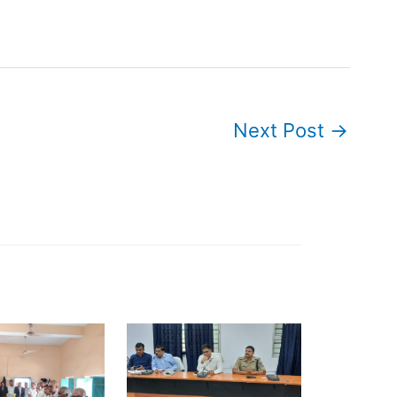
Next Post
→