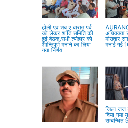
होली एवं शब ए बारात पर्व
AURANG
को लेकर शांति समिति की
अधिवक्ता सं
हुई बैठक,सभी त्योहार को
मोख्तार सा
शान्तिपूर्ण मनाने का लिया
मनाई गई 10
गया निर्णय
जिला जज द्
दिया गया म
सम्बन्धित