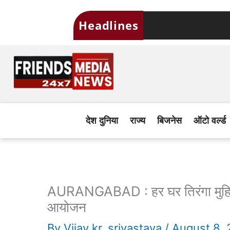
Skip
Headlines
to
content
देश दुनिया
राज्य
बिजनेस
ऑटो वर्ल्ड
AURANGABAD : हर घर तिरंगा मुहिम क
आयोजन
By
Vijay kr. srivastava
/
August 8,