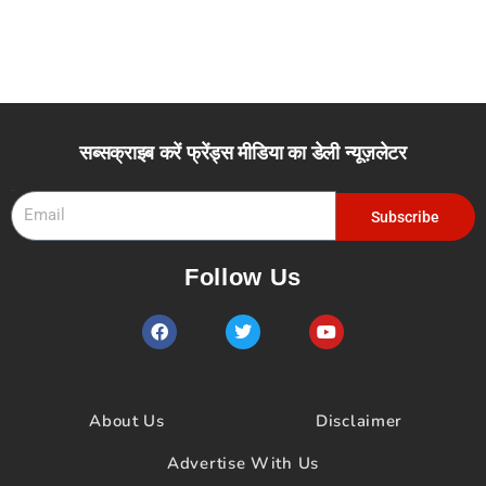
सब्सक्राइब करें फ्रेंड्स मीडिया का डेली न्यूज़लेटर
Email
Subscribe
Follow Us
F
T
Y
a
w
o
c
i
u
e
t
t
b
t
u
o
e
b
About Us
Disclaimer
o
r
e
k
Advertise With Us