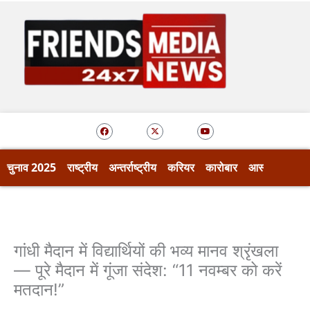
Skip
to
content
F
X
Y
a
-
o
c
t
u
e
w
t
b
i
u
o
t
b
चुनाव 2025
राष्ट्रीय
अन्तर्राष्ट्रीय
करियर
कारोबार
आस्था
खेल
o
t
e
k
e
r
गांधी मैदान में विद्यार्थियों की भव्य मानव श्रृंखला
— पूरे मैदान में गूंजा संदेश: “11 नवम्बर को करें
मतदान!”