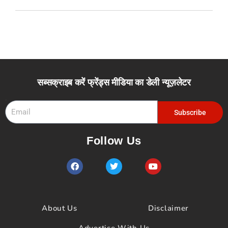
सब्सक्राइब करें फ्रेंड्स मीडिया का डेली न्यूज़लेटर
Email
Subscribe
Follow Us
F
T
Y
a
w
o
c
i
u
e
t
t
b
t
u
o
e
b
About Us
Disclaimer
o
r
e
k
Advertise With Us