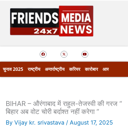
Skip
to
content
F
X
Y
a
-
o
c
t
u
e
w
t
b
i
u
o
t
b
चुनाव 2025
राष्ट्रीय
अन्तर्राष्ट्रीय
करियर
कारोबार
आस्था
खेल
o
t
e
k
e
r
BIHAR – औरंगाबाद में राहुल-तेजस्वी की गरज “
बिहार अब वोट चोरी बर्दाश्त नहीं करेगा ”
By
Vijay kr. srivastava
/
August 17, 2025