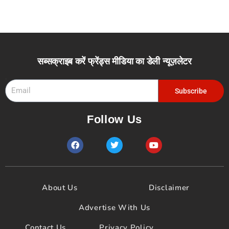
सब्सक्राइब करें फ्रेंड्स मीडिया का डेली न्यूज़लेटर
Email
Subscribe
Follow Us
F
T
Y
a
w
o
c
i
u
e
t
t
b
t
u
o
e
b
About Us
Disclaimer
o
r
e
k
Advertise With Us
Contact Us
Privacy Policy
Terms & Conditions
Copyright © 2025 फ्रेंड्स मीडिया | Designed By
Abhastra