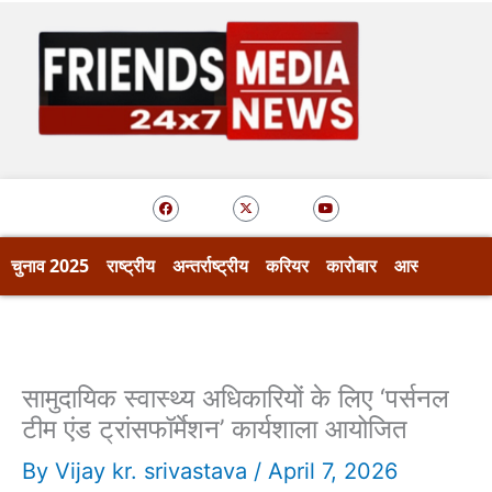
Skip
to
content
F
X
Y
a
-
o
c
t
u
e
w
t
b
i
u
o
t
b
चुनाव 2025
राष्ट्रीय
अन्तर्राष्ट्रीय
करियर
कारोबार
आस्था
खेल
o
t
e
k
e
r
सामुदायिक स्वास्थ्य अधिकारियों के लिए ‘पर्सनल
टीम एंड ट्रांसफॉर्मेशन’ कार्यशाला आयोजित
By
Vijay kr. srivastava
/
April 7, 2026