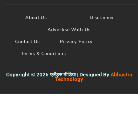
e
t
t
b
t
u
o
e
b
About Us
Disclaimer
o
r
e
k
Advertise With Us
Contact Us
Privacy Policy
Terms & Conditions
Copyright © 2025 फ्रेंड्स मीडिया | Designed By
Abhastra
Technology