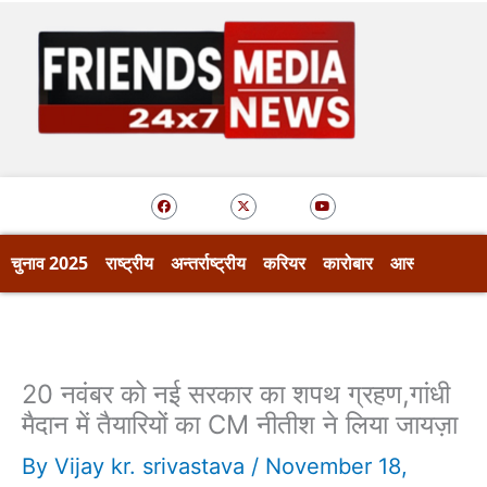
Skip
to
content
F
X
Y
a
-
o
c
t
u
e
w
t
b
i
u
o
t
b
चुनाव 2025
राष्ट्रीय
अन्तर्राष्ट्रीय
करियर
कारोबार
आस्था
खेल
o
t
e
k
e
r
20 नवंबर को नई सरकार का शपथ ग्रहण,गांधी
मैदान में तैयारियों का CM नीतीश ने लिया जायज़ा
By
Vijay kr. srivastava
/
November 18,