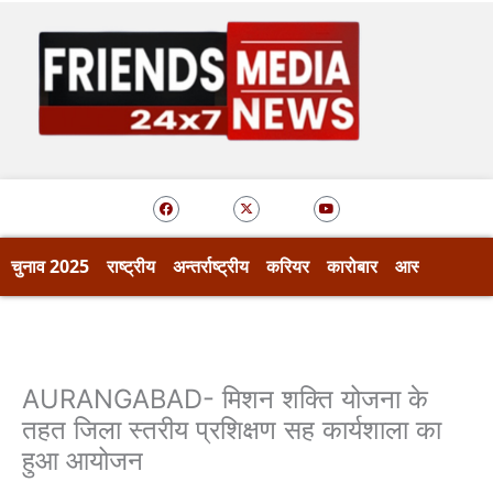
Skip
to
content
F
X
Y
a
-
o
c
t
u
e
w
t
b
i
u
o
t
b
चुनाव 2025
राष्ट्रीय
अन्तर्राष्ट्रीय
करियर
कारोबार
आस्था
खेल
o
t
e
k
e
r
AURANGABAD- मिशन शक्ति योजना के
तहत जिला स्तरीय प्रशिक्षण सह कार्यशाला का
हुआ आयोजन