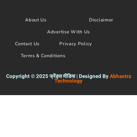
c
i
u
e
t
t
b
t
u
o
e
b
About Us
Disclaimer
o
r
e
k
Advertise With Us
Contact Us
Privacy Policy
Terms & Conditions
Copyright © 2025 फ्रेंड्स मीडिया | Designed By
Abhastra
Technology