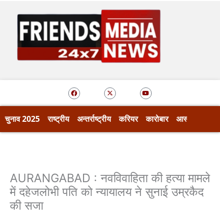
Skip
to
content
F
X
Y
a
-
o
c
t
u
e
w
t
b
i
u
o
t
b
चुनाव 2025
राष्ट्रीय
अन्तर्राष्ट्रीय
करियर
कारोबार
आस्था
खेल
o
t
e
k
e
r
AURANGABAD : नवविवाहिता की हत्या मामले
में दहेजलोभी पति को न्यायालय ने सुनाई उम्रकैद
की सजा