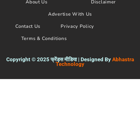
About Us
Disclaimer
o
r
e
k
Advertise With Us
Contact Us
Privacy Policy
Terms & Conditions
Copyright © 2025 फ्रेंड्स मीडिया | Designed By
Abhastra
Technology