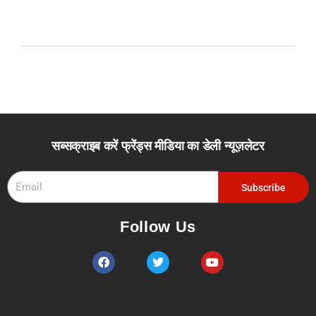
सब्सक्राइब करें फ्रेंड्स मीडिया का डेली न्यूज़लेटर
Email
Subscribe
Follow Us
F
T
Y
a
w
o
c
i
u
e
t
t
b
t
u
o
e
b