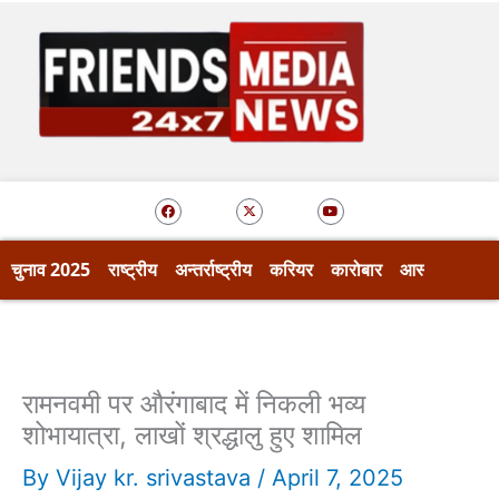
Skip
to
content
F
X
Y
a
-
o
c
t
u
e
w
t
b
i
u
o
t
b
चुनाव 2025
राष्ट्रीय
अन्तर्राष्ट्रीय
करियर
कारोबार
आस्था
खेल
o
t
e
k
e
r
रामनवमी पर औरंगाबाद में निकली भव्य
शोभायात्रा, लाखों श्रद्धालु हुए शामिल
By
Vijay kr. srivastava
/
April 7, 2025