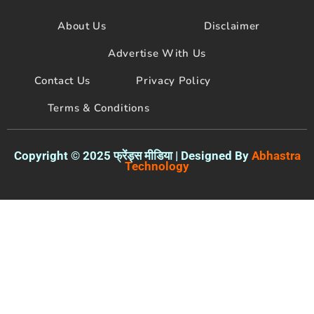
b
t
u
o
e
b
About Us
Disclaimer
o
r
e
k
Advertise With Us
Contact Us
Privacy Policy
Terms & Conditions
Copyright © 2025 फ्रेंड्स मीडिया | Designed By
Abhastra
Technology