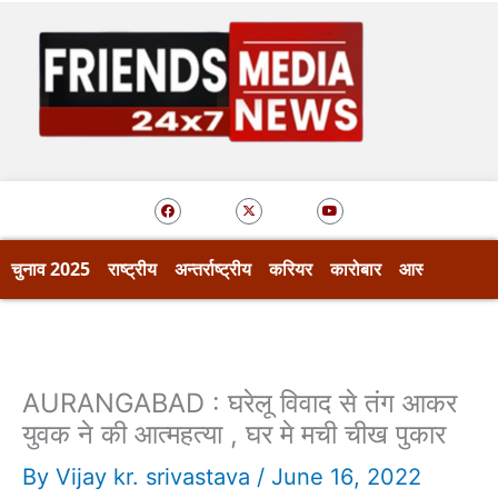
Skip
to
content
F
X
Y
a
-
o
c
t
u
e
w
t
b
i
u
o
t
b
चुनाव 2025
राष्ट्रीय
अन्तर्राष्ट्रीय
करियर
कारोबार
आस्था
खेल
o
t
e
k
e
r
AURANGABAD : घरेलू विवाद से तंग आकर
युवक ने की आत्महत्या , घर मे मची चीख पुकार
By
Vijay kr. srivastava
/
June 16, 2022