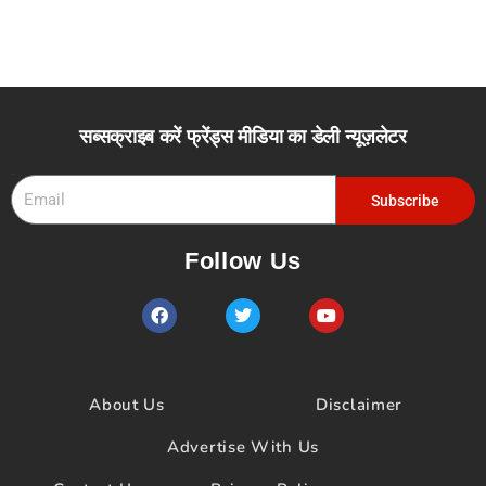
सब्सक्राइब करें फ्रेंड्स मीडिया का डेली न्यूज़लेटर
Email
Subscribe
Follow Us
F
T
Y
a
w
o
c
i
u
e
t
t
b
t
u
o
e
b
About Us
Disclaimer
o
r
e
k
Advertise With Us