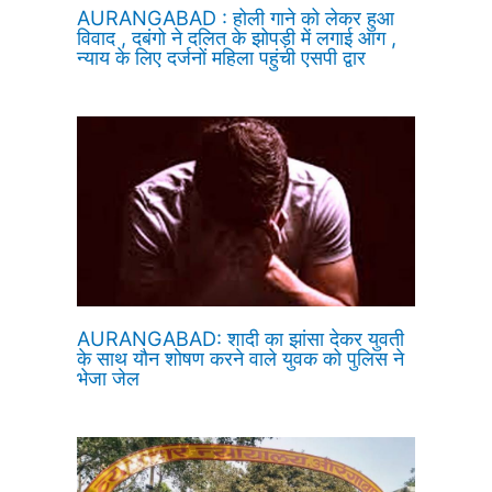
AURANGABAD : होली गाने को लेकर हुआ
विवाद , दबंगो ने दलित के झोपड़ी में लगाई आग ,
न्याय के लिए दर्जनों महिला पहुंची एसपी द्वार
AURANGABAD: शादी का झांसा देकर युवती
के साथ यौन शोषण करने वाले युवक को पुलिस ने
भेजा जेल