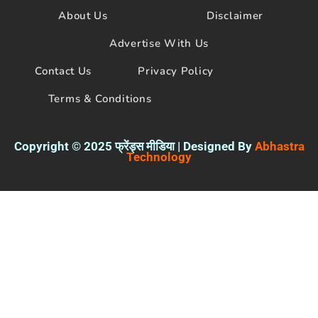
o
e
b
About Us
Disclaimer
o
r
e
k
Advertise With Us
Contact Us
Privacy Policy
Terms & Conditions
Copyright © 2025 फ्रेंड्स मीडिया | Designed By
Abhastra
Technology