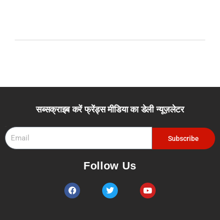
सब्सक्राइब करें फ्रेंड्स मीडिया का डेली न्यूज़लेटर
Email
Subscribe
Follow Us
F
T
Y
a
w
o
c
i
u
e
t
t
b
t
u