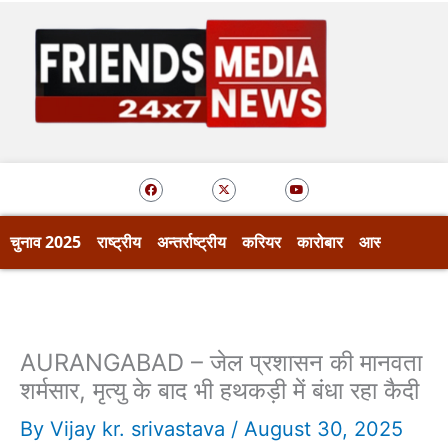
Skip
to
content
F
X
Y
a
-
o
c
t
u
e
w
t
b
i
u
o
t
b
चुनाव 2025
राष्ट्रीय
अन्तर्राष्ट्रीय
करियर
कारोबार
आस्था
खेल
o
t
e
k
e
r
AURANGABAD – जेल प्रशासन की मानवता
शर्मसार, मृत्यु के बाद भी हथकड़ी में बंधा रहा कैदी
By
Vijay kr. srivastava
/
August 30, 2025